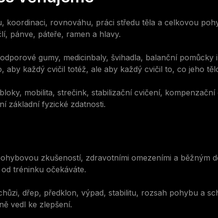
ilitu, koordinaci, rovnováhu, práci středu těla a celkovou
člí, pánve, páteře, ramen a hlavy.
y, odporové gumy, medicinbaly, švihadla, balanční pomůcky
by každý cvičil totéž, ale aby každý cvičil to, co jeho těl
bloky, mobilita, strečink, stabilizační cvičení, kompenzačn
 základní fyzické zdatnosti.
pohybovou zkušeností, zdravotními omezeními a běžným de
o od tréninku očekáváte.
ůzi, dřep, předklon, výpad, stabilitu, rozsah pohybu a sch
ně vedl ke zlepšení.