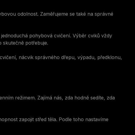
 pohybovou odolnost. Zaměřujeme se také na správné
 i jednoduchá pohybová cvičení. Výběr cviků vždy
o skutečně potřebuje.
í cvičení, nácvik správného dřepu, výpadu, předklonu,
nním režimem. Zajímá nás, zda hodně sedíte, zda
opnost zapojit střed těla. Podle toho nastavíme