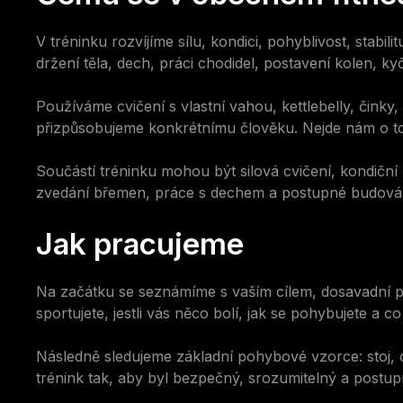
V tréninku rozvíjíme sílu, kondici, pohyblivost, stab
držení těla, dech, práci chodidel, postavení kolen, ky
Používáme cvičení s vlastní vahou, kettlebelly, čink
přizpůsobujeme konkrétnímu člověku. Nejde nám o to, a
Součástí tréninku mohou být silová cvičení, kondiční 
zvedání břemen, práce s dechem a postupné budování
Jak pracujeme
Na začátku se seznámíme s vaším cílem, dosavadní 
sportujete, jestli vás něco bolí, jak se pohybujete a c
Následně sledujeme základní pohybové vzorce: stoj, ch
trénink tak, aby byl bezpečný, srozumitelný a postup