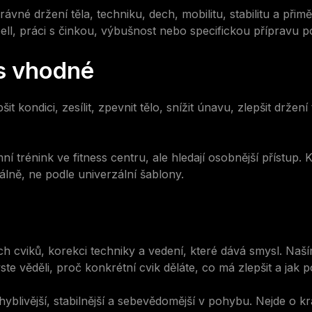
vné držení těla, techniku, dech, mobilitu, stabilitu a přim
bell, práci s činkou, výbušnost nebo specifickou přípravu pod
ss vhodné
pšit kondici, zesílit, zpevnit tělo, snížit únavu, zlepšit dr
í trénink ve fitness centru, ale hledají osobnější přístup. Ka
álně, ne podle univerzální šablony.
ch cviků, korekci techniky a vedení, které dává smysl. Naším 
e věděli, proč konkrétní cvik děláte, co má zlepšit a jak 
hyblivější, stabilnější a sebevědomější v pohybu. Nejde o