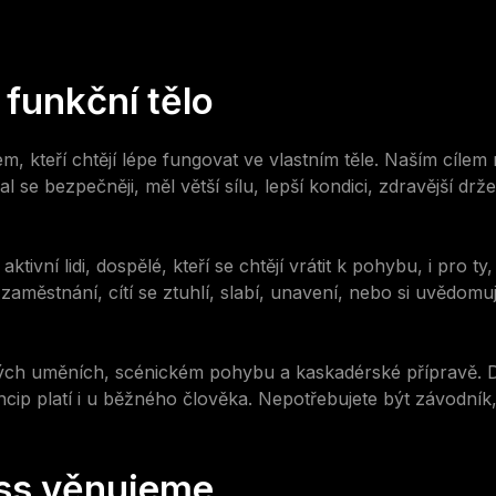
 funkční tělo
, kteří chtějí lépe fungovat ve vlastním těle. Naším cílem 
 se bezpečněji, měl větší sílu, lepší kondici, zdravější drž
ní lidi, dospělé, kteří se chtějí vrátit k pohybu, i pro ty, k
aměstnání, cítí se ztuhlí, slabí, unavení, nebo si uvědomuj
ch uměních, scénickém pohybu a kaskadérské přípravě. Díky
incip platí i u běžného člověka. Nepotřebujete být závodník
ss věnujeme