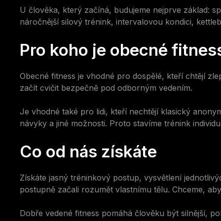
U člověka, který začíná, budujeme nejprve základ: sprá
náročnější silový trénink, intervalovou kondici, kettle
Pro koho je obecné fitne
Obecné fitness je vhodné pro dospělé, kteří chtějí zle
začít cvičit bezpečně pod odborným vedením.
Je vhodné také pro lidi, kteří nechtějí klasický anonymn
návyky a jiné možnosti. Proto stavíme trénink individu
Co od nás získáte
Získáte jasný tréninkový postup, vysvětlení jednotlivý
postupně začali rozumět vlastnímu tělu. Chceme, abyst
Dobře vedené fitness pomáhá člověku být silnější, po