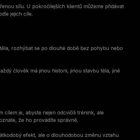
ěřenou sílu. U pokročilejších klientů můžeme přidávat
le jejich cíle.
žení těla, rozhýbat se po dlouhé době bez pohybu nebo
ždý člověk má jinou historii, jinou stavbu těla, jiné
cílem je, abyste nejen odcvičili trénink, ale
poznáte, že ho provádíte správně.
 krátkodobý efekt, ale o dlouhodobou změnu vztahu