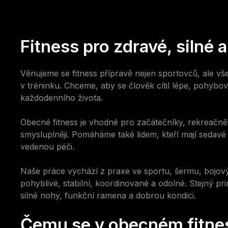
Fitness pro zdravé, silné a
Věnujeme se fitness přípravě nejen sportovců, ale všem
v tréninku. Chceme, aby se člověk cítil lépe, pohyboval
každodenního života.
Obecné fitness je vhodné pro začátečníky, rekreačně aktiv
smysluplněji. Pomáháme také lidem, kteří mají sedavé z
vedenou péči.
Naše práce vychází z praxe ve sportu, šermu, bojový
pohyblivé, stabilní, koordinované a odolné. Stejný pr
silné nohy, funkční ramena a dobrou kondici.
Čemu se v obecném fitne